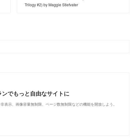
Trilogy #2) by Maggie Stiefvater
ランでもっと自由なサイトに
で、広告非表示、画像容量無制限、ページ数無制限などの機能を開放しよう。