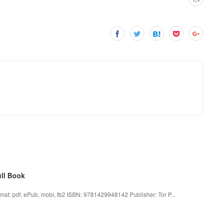
ll Book
t: pdf, ePub, mobi, fb2 ISBN: 9781429948142 Publisher: Tor P...