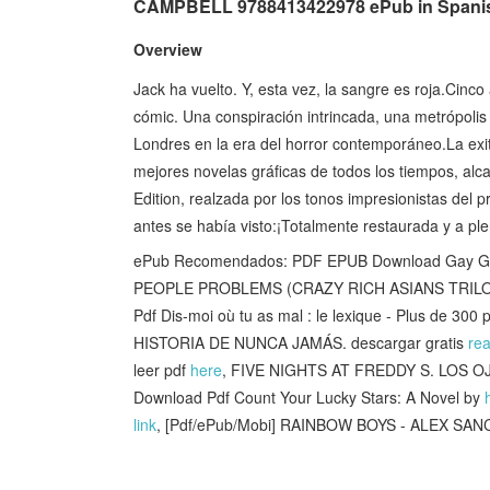
CAMPBELL 9788413422978 ePub in Spani
Overview
Jack ha vuelto. Y, esta vez, la sangre es roja.Cinco
cómic. Una conspiración intrincada, una metrópolis
Londres en la era del horror contemporáneo.La ex
mejores novelas gráficas de todos los tiempos, al
Edition, realzada por los tonos impresionistas del
antes se había visto:¡Totalmente restaurada y a ple
ePub Recomendados: PDF EPUB Download Gay Girl 
PEOPLE PROBLEMS (CRAZY RICH ASIANS TRILOGY 
Pdf Dis-moi où tu as mal : le lexique - Plus de 30
HISTORIA DE NUNCA JAMÁS. descargar gratis
rea
leer pdf
here
, FIVE NIGHTS AT FREDDY S. LOS 
Download Pdf Count Your Lucky Stars: A Novel by
link
, [Pdf/ePub/Mobi] RAINBOW BOYS - ALEX SANC