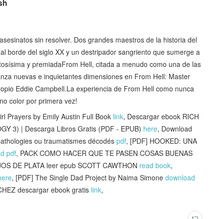
sh
 asesinatos sin resolver. Dos grandes maestros de la historia del
 al borde del siglo XX y un destripador sangriento que sumerge a
itosísima y premiadaFrom Hell, citada a menudo como una de las
canza nuevas e inquietantes dimensiones en From Hell: Master
 propio Eddie Campbell.La experiencia de From Hell como nunca
no color por primera vez!
Prayers by Emily Austin Full Book
link
, Descargar ebook RICH
3) | Descarga Libros Gratis (PDF - EPUB)
here
, Download
0 pathologies ou traumatismes décodés
pdf
, [PDF] HOOKED: UNA
d pdf
, PACK COMO HACER QUE TE PASEN COSAS BUENAS
OJOS DE PLATA leer epub SCOTT CAWTHON
read book
,
here
, [PDF] The Single Dad Project by Naima Simone
download
HEZ descargar ebook gratis
link
,