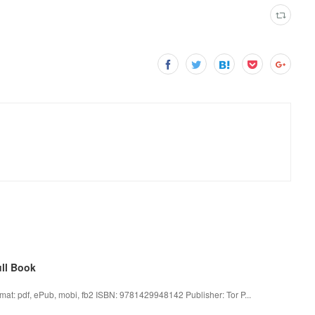
ll Book
t: pdf, ePub, mobi, fb2 ISBN: 9781429948142 Publisher: Tor P...