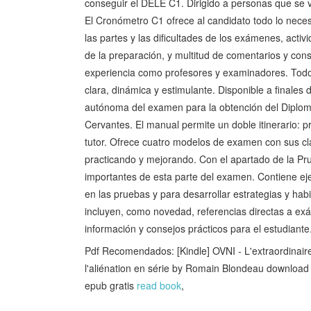
conseguir el DELE C1. Dirigido a personas que se 
El Cronómetro C1 ofrece al candidato todo lo neces
las partes y las dificultades de los exámenes, acti
de la preparación, y multitud de comentarios y cons
experiencia como profesores y examinadores. Tod
clara, dinámica y estimulante. Disponible a finale
autónoma del examen para la obtención del Diploma
Cervantes. El manual permite un doble itinerario: 
tutor. Ofrece cuatro modelos de examen con sus cl
practicando y mejorando. Con el apartado de la Pru
importantes de esta parte del examen. Contiene eje
en las pruebas y para desarrollar estrategias y hab
incluyen, como novedad, referencias directas a exá
información y consejos prácticos para el estudiante
Pdf Recomendados: [Kindle] OVNI - L'extraordinai
l'aliénation en série by Romain Blondeau downloa
epub gratis
read book
,