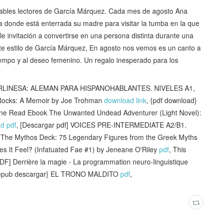
rables lectores de García Márquez. Cada mes de agosto Ana
a donde está enterrada su madre para visitar la tumba en la que
le invitación a convertirse en una persona distinta durante una
ante estilo de García Márquez, En agosto nos vemos es un canto a
 tiempo y al deseo femenino. Un regalo inesperado para los
RLINESA: ALEMAN PARA HISPANOHABLANTES. NIVELES A1,
s Rocks: A Memoir by Joe Trohman
download link
, {pdf download}
ine Read Ebook The Unwanted Undead Adventurer (Light Novel):
d pdf
, [Descargar pdf] VOICES PRE-INTERMEDIATE A2/B1.
The Mythos Deck: 75 Legendary Figures from the Greek Myths
es It Feel? (Infatuated Fae #1) by Jeneane O'Riley
pdf
, This
PDF] Derrière la magie - La programmation neuro-linguistique
{epub descargar} EL TRONO MALDITO
pdf
,