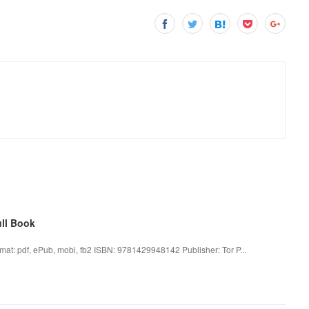
ll Book
t: pdf, ePub, mobi, fb2 ISBN: 9781429948142 Publisher: Tor P...