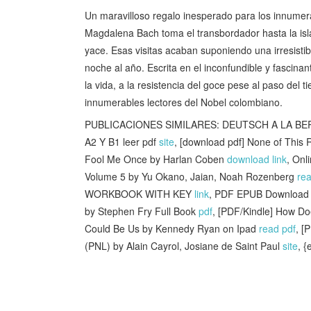
Un maravilloso regalo inesperado para los innume
Magdalena Bach toma el transbordador hasta la isl
yace. Esas visitas acaban suponiendo una irresistib
noche al año. Escrita en el inconfundible y fascin
la vida, a la resistencia del goce pese al paso del
innumerables lectores del Nobel colombiano.
PUBLICACIONES SIMILARES: DEUTSCH A LA BE
A2 Y B1 leer pdf
site
, [download pdf] None of Thi
Fool Me Once by Harlan Coben
download link
, Onl
Volume 5 by Yu Okano, Jaian, Noah Rozenberg
rea
WORKBOOK WITH KEY
link
, PDF EPUB Download 
by Stephen Fry Full Book
pdf
, [PDF/Kindle] How Do
Could Be Us by Kennedy Ryan on Ipad
read pdf
, [
(PNL) by Alain Cayrol, Josiane de Saint Paul
site
, 